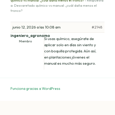
químico vs manual: ¿cuál daña menos el tronco?
›
Respuesta
a: Desvaretado químico vs manual: ¿cuál daña menos el
tronco?
junio 12, 2026 a las 10:08 am
#2148
ingeniero_agronomo
Si usas químico, asegúrate de
Miembro
aplicar solo en días sin viento y
con boquilla protegida. Aún así,
en plantaciones jóvenes el
manual es mucho más seguro.
Funciona gracias a WordPress