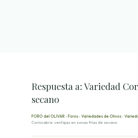
Saltar
al
contenido
Respuesta a: Variedad Cor
secano
FORO del OLIVAR
›
Foros
›
Variedades de Olivos
›
Varieda
Cornicabra: ventajas en zonas frías de secano