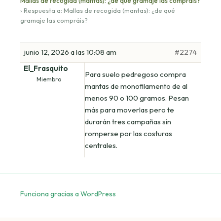
Mallas de recogida (mantas): ¿de qué gramaje las compráis?
›
Respuesta a: Mallas de recogida (mantas): ¿de qué
gramaje las compráis?
junio 12, 2026 a las 10:08 am
#2274
El_Frasquito
Para suelo pedregoso compra
Miembro
mantas de monofilamento de al
menos 90 o 100 gramos. Pesan
más para moverlas pero te
durarán tres campañas sin
romperse por las costuras
centrales.
Funciona gracias a WordPress