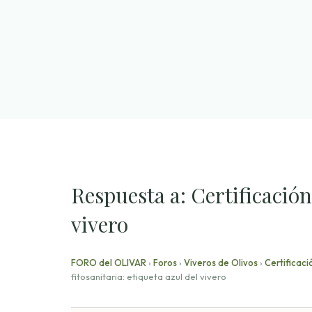
Saltar
al
contenido
Respuesta a: Certificación 
vivero
FORO del OLIVAR
›
Foros
›
Viveros de Olivos
›
Certificaci
fitosanitaria: etiqueta azul del vivero