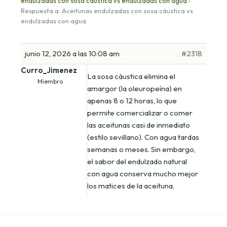
endulzadas con sosa cáustica vs endulzadas con agua
›
Respuesta a: Aceitunas endulzadas con sosa cáustica vs
endulzadas con agua
junio 12, 2026 a las 10:08 am
#2318
Curro_Jimenez
La sosa cáustica elimina el
Miembro
amargor (la oleuropeína) en
apenas 8 o 12 horas, lo que
permite comercializar o comer
las aceitunas casi de inmediato
(estilo sevillano). Con agua tardas
semanas o meses. Sin embargo,
el sabor del endulzado natural
con agua conserva mucho mejor
los matices de la aceituna.