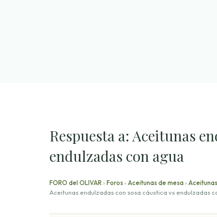
Saltar
al
contenido
Respuesta a: Aceitunas en
endulzadas con agua
FORO del OLIVAR
›
Foros
›
Aceitunas de mesa
›
Aceitunas
Aceitunas endulzadas con sosa cáustica vs endulzadas c