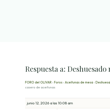
Saltar
al
contenido
Respuesta a: Deshuesado 
FORO del OLIVAR
›
Foros
›
Aceitunas de mesa
›
Deshuesa
casero de aceitunas
junio 12, 2026 a las 10:08 am