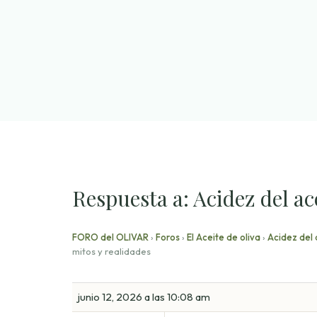
Saltar
al
contenido
Respuesta a: Acidez del ace
FORO del OLIVAR
›
Foros
›
El Aceite de oliva
›
Acidez del 
mitos y realidades
junio 12, 2026 a las 10:08 am