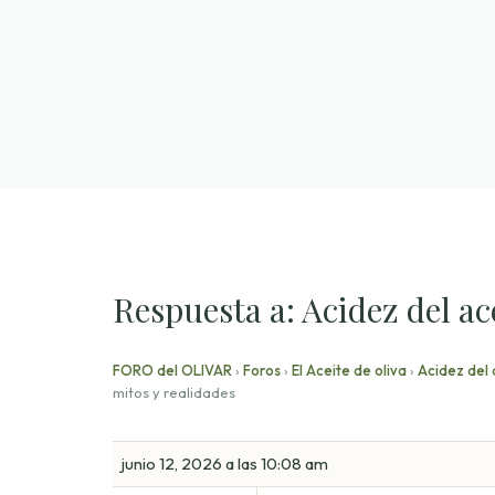
Saltar
al
contenido
Respuesta a: Acidez del ace
FORO del OLIVAR
›
Foros
›
El Aceite de oliva
›
Acidez del 
mitos y realidades
junio 12, 2026 a las 10:08 am