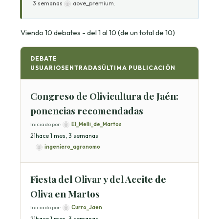
3 semanas
aove_premium
.
Viendo 10 debates - del 1 al 10 (de un total de 10)
DEBATE
USUARIOS
ENTRADAS
ÚLTIMA PUBLICACIÓN
Congreso de Olivicultura de Jaén:
ponencias recomendadas
Iniciado por:
El_Melli_de_Martos
2
1
hace 1 mes, 3 semanas
ingeniero_agronomo
Fiesta del Olivar y del Aceite de
Oliva en Martos
Iniciado por:
Curro_Jaen
2
1
hace 1 mes, 3 semanas