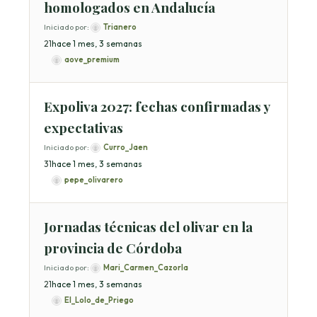
homologados en Andalucía
Iniciado por:
Trianero
2
1
hace 1 mes, 3 semanas
aove_premium
Expoliva 2027: fechas confirmadas y
expectativas
Iniciado por:
Curro_Jaen
3
1
hace 1 mes, 3 semanas
pepe_olivarero
Jornadas técnicas del olivar en la
provincia de Córdoba
Iniciado por:
Mari_Carmen_Cazorla
2
1
hace 1 mes, 3 semanas
El_Lolo_de_Priego