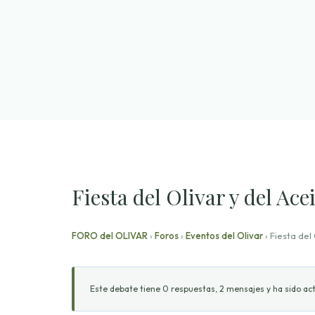
Saltar
al
contenido
Fiesta del Olivar y del Ac
FORO del OLIVAR
›
Foros
›
Eventos del Olivar
›
Fiesta del
Este debate tiene 0 respuestas, 2 mensajes y ha sido act