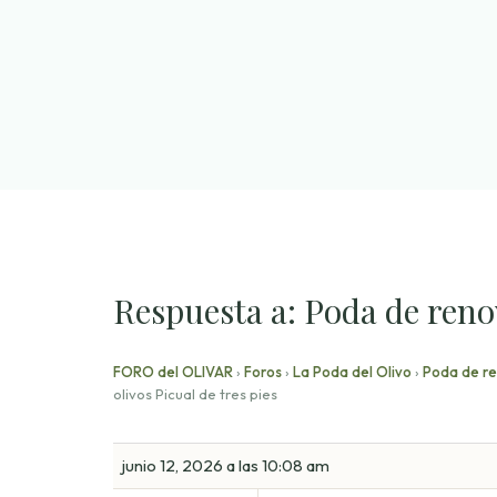
Saltar
al
contenido
Respuesta a: Poda de renov
FORO del OLIVAR
›
Foros
›
La Poda del Olivo
›
Poda de ren
olivos Picual de tres pies
junio 12, 2026 a las 10:08 am