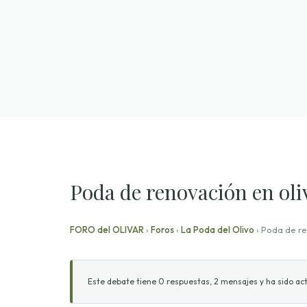
Saltar
al
contenido
Poda de renovación en oliv
FORO del OLIVAR
›
Foros
›
La Poda del Olivo
›
Poda de ren
Este debate tiene 0 respuestas, 2 mensajes y ha sido act