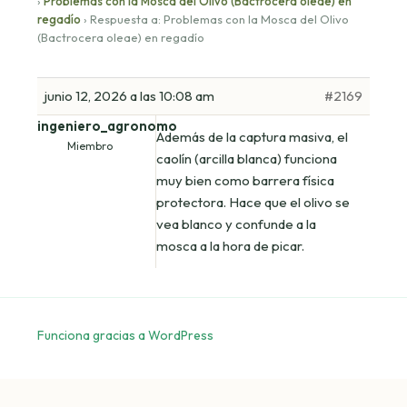
›
Problemas con la Mosca del Olivo (Bactrocera oleae) en
regadío
›
Respuesta a: Problemas con la Mosca del Olivo
(Bactrocera oleae) en regadío
junio 12, 2026 a las 10:08 am
#2169
ingeniero_agronomo
Además de la captura masiva, el
Miembro
caolín (arcilla blanca) funciona
muy bien como barrera física
protectora. Hace que el olivo se
vea blanco y confunde a la
mosca a la hora de picar.
Funciona gracias a WordPress