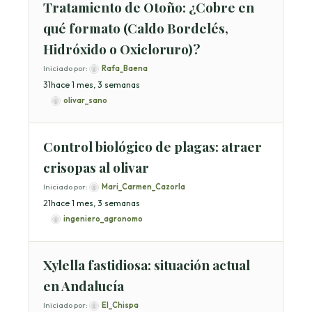
Tratamiento de Otoño: ¿Cobre en
qué formato (Caldo Bordelés,
Hidróxido o Oxicloruro)?
Iniciado por:
Rafa_Baena
3
1
hace 1 mes, 3 semanas
olivar_sano
Control biológico de plagas: atraer
crisopas al olivar
Iniciado por:
Mari_Carmen_Cazorla
2
1
hace 1 mes, 3 semanas
ingeniero_agronomo
Xylella fastidiosa: situación actual
en Andalucía
Iniciado por:
El_Chispa