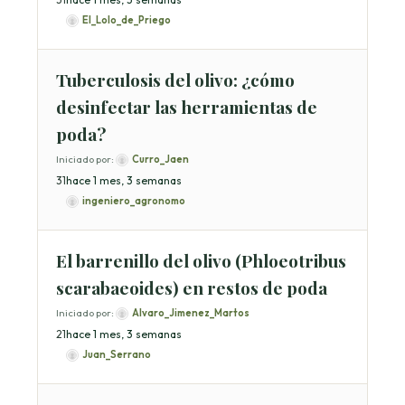
El_Lolo_de_Priego
Tuberculosis del olivo: ¿cómo
desinfectar las herramientas de
poda?
Iniciado por:
Curro_Jaen
3
1
hace 1 mes, 3 semanas
ingeniero_agronomo
El barrenillo del olivo (Phloeotribus
scarabaeoides) en restos de poda
Iniciado por:
Alvaro_Jimenez_Martos
2
1
hace 1 mes, 3 semanas
Juan_Serrano