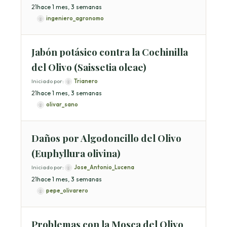
2
1
hace 1 mes, 3 semanas
ingeniero_agronomo
Jabón potásico contra la Cochinilla
del Olivo (Saissetia oleae)
Iniciado por:
Trianero
2
1
hace 1 mes, 3 semanas
olivar_sano
Daños por Algodoncillo del Olivo
(Euphyllura olivina)
Iniciado por:
Jose_Antonio_Lucena
2
1
hace 1 mes, 3 semanas
pepe_olivarero
Problemas con la Mosca del Olivo