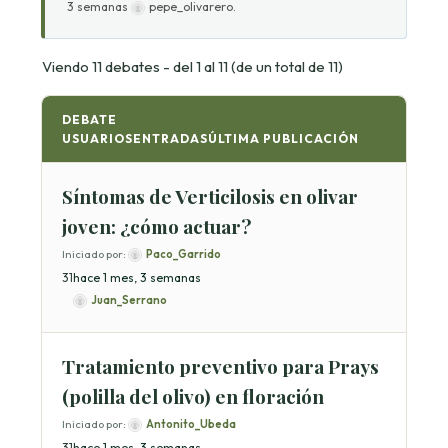
3 semanas
pepe_olivarero
.
Viendo 11 debates - del 1 al 11 (de un total de 11)
DEBATE
USUARIOS
ENTRADAS
ÚLTIMA PUBLICACIÓN
Síntomas de Verticilosis en olivar
joven: ¿cómo actuar?
Iniciado por:
Paco_Garrido
3
1
hace 1 mes, 3 semanas
Juan_Serrano
Tratamiento preventivo para Prays
(polilla del olivo) en floración
Iniciado por:
Antonito_Ubeda
3
1
hace 1 mes, 3 semanas