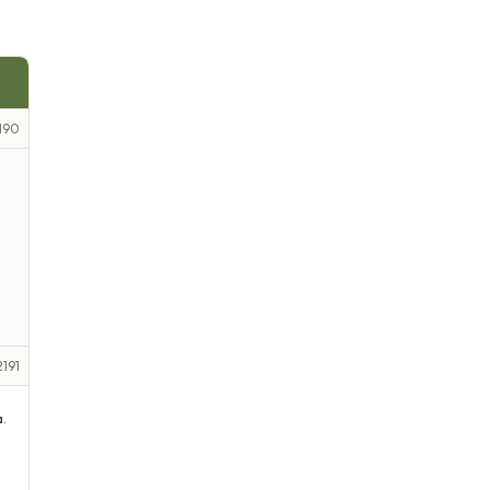
190
191
a.