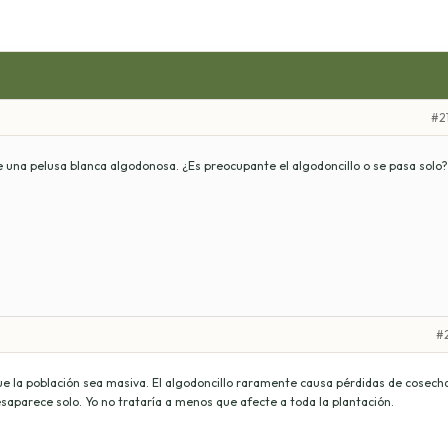
#2
e una pelusa blanca algodonosa. ¿Es preocupante el algodoncillo o se pasa solo?
#2
ue la población sea masiva. El algodoncillo raramente causa pérdidas de cosech
esaparece solo. Yo no trataría a menos que afecte a toda la plantación.