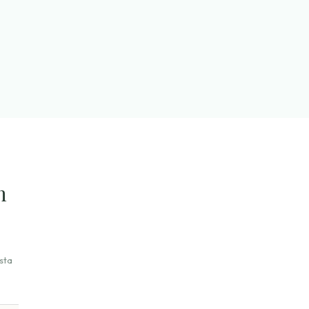
n
sta