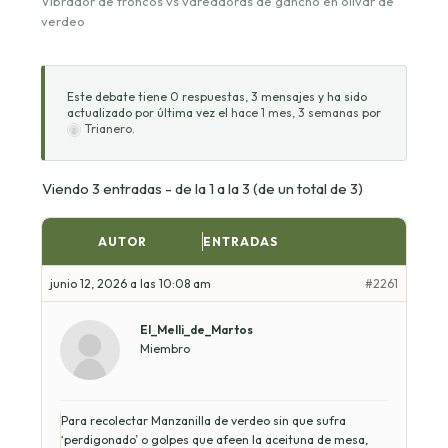
Vibrador de troncos vs vareadoras de gancho en olivar de
verdeo
Este debate tiene 0 respuestas, 3 mensajes y ha sido
actualizado por última vez el
hace 1 mes, 3 semanas
por
Trianero
.
Viendo 3 entradas - de la 1 a la 3 (de un total de 3)
AUTOR
ENTRADAS
junio 12, 2026 a las 10:08 am
#2261
El_Melli_de_Martos
Miembro
Para recolectar Manzanilla de verdeo sin que sufra
‘perdigonado’ o golpes que afeen la aceituna de mesa,