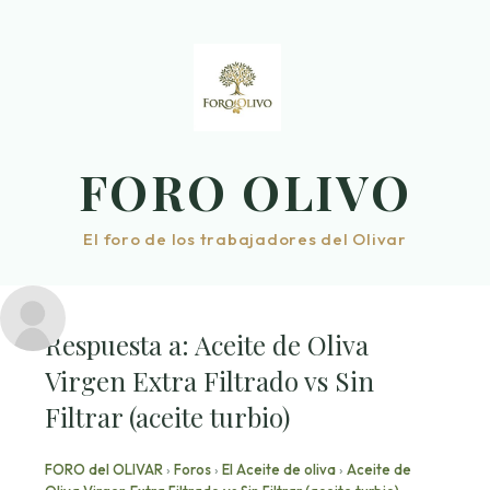
Saltar
al
contenido
FORO OLIVO
El foro de los trabajadores del Olivar
Respuesta a: Aceite de Oliva
Virgen Extra Filtrado vs Sin
Filtrar (aceite turbio)
FORO del OLIVAR
›
Foros
›
El Aceite de oliva
›
Aceite de