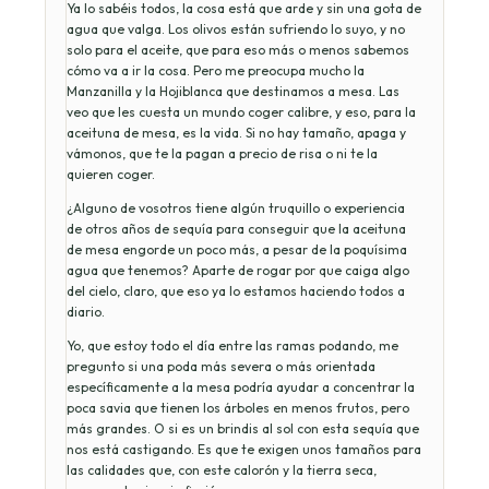
Ya lo sabéis todos, la cosa está que arde y sin una gota de
agua que valga. Los olivos están sufriendo lo suyo, y no
solo para el aceite, que para eso más o menos sabemos
cómo va a ir la cosa. Pero me preocupa mucho la
Manzanilla y la Hojiblanca que destinamos a mesa. Las
veo que les cuesta un mundo coger calibre, y eso, para la
aceituna de mesa, es la vida. Si no hay tamaño, apaga y
vámonos, que te la pagan a precio de risa o ni te la
quieren coger.
¿Alguno de vosotros tiene algún truquillo o experiencia
de otros años de sequía para conseguir que la aceituna
de mesa engorde un poco más, a pesar de la poquísima
agua que tenemos? Aparte de rogar por que caiga algo
del cielo, claro, que eso ya lo estamos haciendo todos a
diario.
Yo, que estoy todo el día entre las ramas podando, me
pregunto si una poda más severa o más orientada
específicamente a la mesa podría ayudar a concentrar la
poca savia que tienen los árboles en menos frutos, pero
más grandes. O si es un brindis al sol con esta sequía que
nos está castigando. Es que te exigen unos tamaños para
las calidades que, con este calorón y la tierra seca,