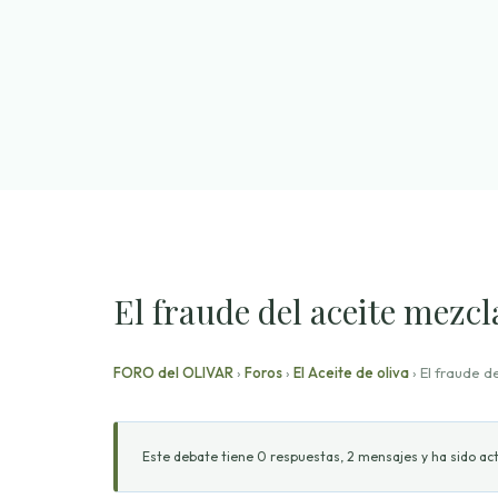
Saltar
al
contenido
El fraude del aceite mezc
FORO del OLIVAR
›
Foros
›
El Aceite de oliva
›
El fraude d
Este debate tiene 0 respuestas, 2 mensajes y ha sido act