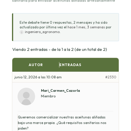
sanitaria para envasar aceitunas aliñadas artesanalmente
Este debate tiene 0 respuestas, 2 mensajes y ha sido
actualizado por última vez el
hace 1 mes, 3 semanas
por
ingeniero_agronomo
.
Viendo 2 entradas - de la 1 a la 2 (de un total de 2)
AUTOR
ENTRADAS
junio 12, 2026 a las 10:08 am
#2330
Mari_Carmen_Cazorla
Miembro
Queremos comercializar nuestras aceitunas aliñadas
bajo una marca propia. ¿Qué requisitos sanitarios nos
piden?