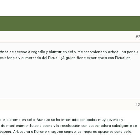
#2
inca de secano a regadío y plantar en seto. Me recomiendan Arbequina por su
sistencia y el mercado del Picual. ¿Alguien tiene experiencia con Picual en
#2
ra el sistema en seto. Aunque se ha intentado con podas muy severas y
e de mantenimiento se dispara y la recolección con cosechadora cabalgante se
bequina, Arbosana o Koroneiki siguen siendo las mejores opciones para seto.