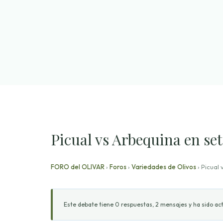
Saltar
al
contenido
Picual vs Arbequina en set
FORO del OLIVAR
›
Foros
›
Variedades de Olivos
›
Picual 
Este debate tiene 0 respuestas, 2 mensajes y ha sido act