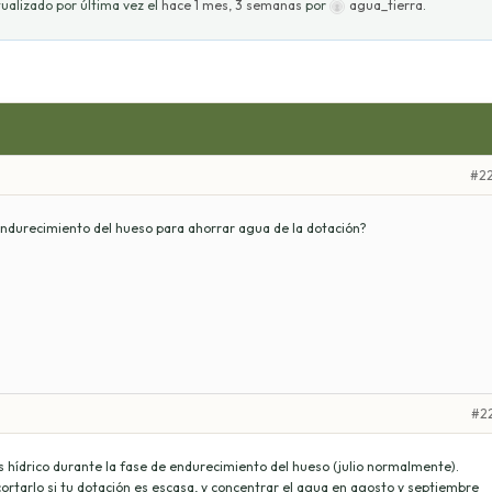
ualizado por última vez el
hace 1 mes, 3 semanas
por
agua_tierra
.
#2
 endurecimiento del hueso para ahorrar agua de la dotación?
#2
rés hídrico durante la fase de endurecimiento del hueso (julio normalmente).
cortarlo si tu dotación es escasa, y concentrar el agua en agosto y septiembre