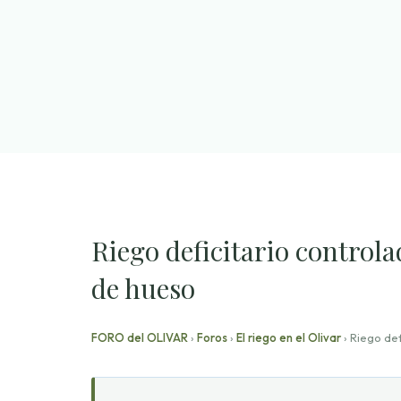
Saltar
al
contenido
Riego deficitario control
de hueso
FORO del OLIVAR
›
Foros
›
El riego en el Olivar
›
Riego def