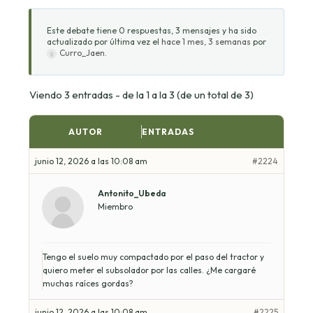
Este debate tiene 0 respuestas, 3 mensajes y ha sido
actualizado por última vez el
hace 1 mes, 3 semanas
por
Curro_Jaen
.
Viendo 3 entradas - de la 1 a la 3 (de un total de 3)
AUTOR
ENTRADAS
junio 12, 2026 a las 10:08 am
#2224
Antonito_Ubeda
Miembro
Tengo el suelo muy compactado por el paso del tractor y
quiero meter el subsolador por las calles. ¿Me cargaré
muchas raíces gordas?
junio 12, 2026 a las 10:08 am
#2225