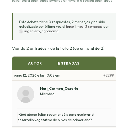
foliar para plantones jóvenes en vivero o recién plantados
Este debate tiene 0 respuestas, 2 mensajes y ha sido
actualizado por última vez el
hace 1 mes, 3 semanas
por
ingeniero_agronomo
.
Viendo 2 entradas - de la 1 a la 2 (de un total de 2)
AUTOR
ENTRADAS
junio 12, 2026 a las 10:08 am
#2299
Mari_Carmen_Cazorla
Miembro
¿Qué abono foliar recomendáis para acelerar el
desarrollo vegetativo de olivos de primer año?