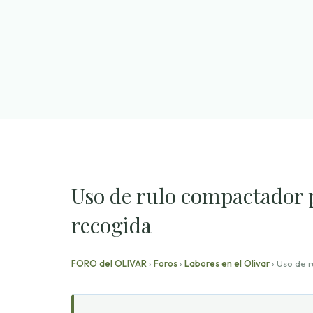
Saltar
al
contenido
Uso de rulo compactador p
recogida
FORO del OLIVAR
›
Foros
›
Labores en el Olivar
›
Uso de r