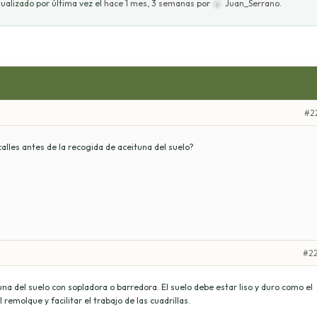
ualizado por última vez el
hace 1 mes, 3 semanas
por
Juan_Serrano
.
#2
calles antes de la recogida de aceituna del suelo?
#2
una del suelo con sopladora o barredora. El suelo debe estar liso y duro como el
 remolque y facilitar el trabajo de las cuadrillas.