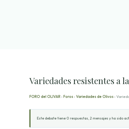
Saltar
al
contenido
Variedades resistentes a l
FORO del OLIVAR
›
Foros
›
Variedades de Olivos
›
Varieda
Este debate tiene 0 respuestas, 2 mensajes y ha sido act