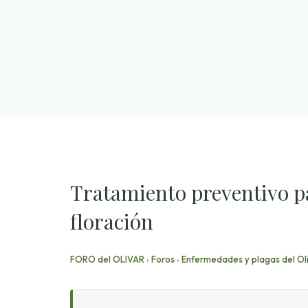
Saltar
al
contenido
Tratamiento preventivo par
floración
FORO del OLIVAR
›
Foros
›
Enfermedades y plagas del Ol