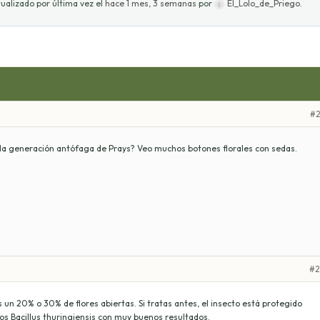
ualizado por última vez el
hace 1 mes, 3 semanas
por
El_Lolo_de_Priego
.
#2
la generación antófaga de Prays? Veo muchos botones florales con sedas.
#2
n 20% o 30% de flores abiertas. Si tratas antes, el insecto está protegido
os Bacillus thuringiensis con muy buenos resultados.